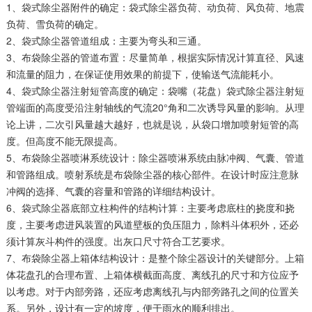
1、袋式除尘器附件的确定：袋式除尘器负荷、动负荷、风负荷、地震
负荷、雪负荷的确定。
2、袋式除尘器管道组成：主要为弯头和三通。
3、布袋除尘器的管道布置：尽量简单，根据实际情况计算直径、风速
和流量的阻力，在保证使用效果的前提下，使输送气流能耗小。
4、袋式除尘器注射短管高度的确定：袋嘴（花盘）袋式除尘器注射短
管端面的高度受沿注射轴线的气流20°角和二次诱导风量的影响。从理
论上讲，二次引风量越大越好，也就是说，从袋口增加喷射短管的高
度。但高度不能无限提高。
5、布袋除尘器喷淋系统设计：除尘器喷淋系统由脉冲阀、气囊、管道
和管路组成。喷射系统是布袋除尘器的核心部件。在设计时应注意脉
冲阀的选择、气囊的容量和管路的详细结构设计。
6、袋式除尘器底部立柱构件的结构计算：主要考虑底柱的挠度和挠
度，主要考虑进风装置的风道壁板的负压阻力，除料斗体积外，还必
须计算灰斗构件的强度。出灰口尺寸符合工艺要求。
7、布袋除尘器上箱体结构设计：是整个除尘器设计的关键部分。上箱
体花盘孔的合理布置、上箱体横截面高度、离线孔的尺寸和方位应予
以考虑。对于内部旁路，还应考虑离线孔与内部旁路孔之间的位置关
系。另外，设计有一定的坡度，便于雨水的顺利排出。