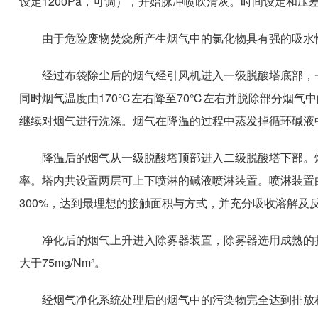
设定1200Pa，可调），开始脉冲喷吹清灰。时间设定和
由于危险废物焚烧所产生烟气中的氯化物具有强的吸水
经过布袋除尘后的烟气经引风机进入一级脱酸塔底部，
同时烟气温度由170℃左右降至70℃左右并脱除部分烟气
继续对烟气进行洗涤。烟气在降温的过程中蒸发掉循环碱液
降温后的烟气从一级脱酸塔顶部进入二级脱酸塔下部。烟
率。塔内共设置两层可上下喷淋的碱液喷淋装置。喷淋装置
300%，达到最理想的接触面积与方式，并充分吸收溶解及
净化后的烟气上升进入除雾器装置，除雾器选用成熟的
大于75mg/Nm³。
经烟气净化系统处理后的烟气中的污染物完全达到排放