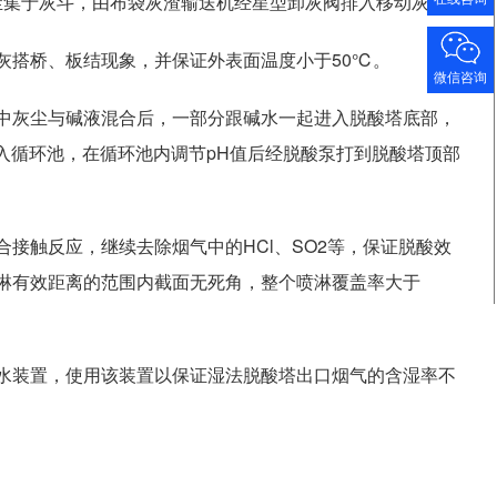
尘集于灰斗，由布袋灰渣输送机经星型卸灰阀排入移动灰箱。
灰搭桥、板结现象，并保证外表面温度小于50℃。
微信咨询
中灰尘与碱液混合后，一部分跟碱水一起进入脱酸塔底部，
流入循环池，在循环池内调节pH值后经脱酸泵打到脱酸塔顶部
接触反应，继续去除烟气中的HCl、SO2等，保证脱酸效
淋有效距离的范围内截面无死角，整个喷淋覆盖率大于
水装置，使用该装置以保证湿法脱酸塔出口烟气的含湿率不