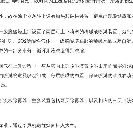
压差设定同时有效，以时间为主压差优先原则进行清灰。清落的粉
性，故在除尘器灰斗上设有加热和破拱装置，避免出现酸结露和
一级脱酸塔上部设置了两层可上下喷淋的稀碱液喷淋装置，烟气
中的HCl、SO2等酸性气体；一级脱酸塔底部的稀碱水靠压差自
中的一部分水分，循环浆液浓度得到浓缩。
气在上升过程中，与从塔内上部喷淋装置喷淋出来的碱溶液混合
由喷淋管道及喷嘴组成，每层喷嘴的布置，保证喷淋的溶液在喷
反应。
折流板除雾器，整套装置包括两层除雾器，以及相应的三层冲洗
标准，通过引风机送往烟囱排入大气。