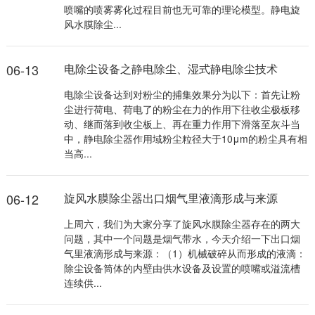
喷嘴的喷雾雾化过程目前也无可靠的理论模型。静电旋
风水膜除尘...
06-13
电除尘设备之静电除尘、湿式静电除尘技术
电除尘设备达到对粉尘的捕集效果分为以下：首先让粉
尘进行荷电、荷电了的粉尘在力的作用下往收尘极板移
动、继而落到收尘板上、再在重力作用下滑落至灰斗当
中，静电除尘器作用域粉尘粒径大于10μm的粉尘具有相
当高...
06-12
旋风水膜除尘器出口烟气里液滴形成与来源
上周六，我们为大家分享了旋风水膜除尘器存在的两大
问题，其中一个问题是烟气带水，今天介绍一下出口烟
气里液滴形成与来源：（1）机械破碎从而形成的液滴：
除尘设备筒体的内壁由供水设备及设置的喷嘴或溢流槽
连续供...