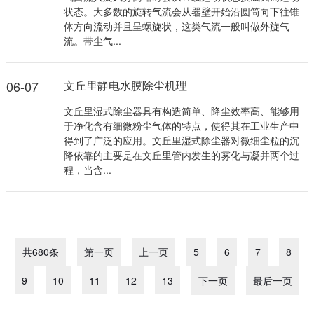
状态。大多数的旋转气流会从器壁开始沿圆筒向下往锥
体方向流动并且呈螺旋状，这类气流一般叫做外旋气
流。带尘气...
06-07
文丘里静电水膜除尘机理
文丘里湿式除尘器具有构造简单、降尘效率高、能够用
于净化含有细微粉尘气体的特点，使得其在工业生产中
得到了广泛的应用。文丘里湿式除尘器对微细尘粒的沉
降依靠的主要是在文丘里管内发生的雾化与凝并两个过
程，当含...
共680条
第一页
上一页
5
6
7
8
9
10
11
12
13
下一页
最后一页