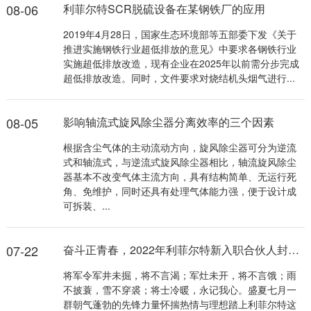
08-06
利菲尔特SCR脱硫设备在某钢铁厂的应用
2019年4月28日，国家生态环境部等五部委下发《关于
推进实施钢铁行业超低排放的意见》中要求各钢铁行业
实施超低排放改造，现有企业在2025年以前需分步完成
超低排放改造。同时，文件要求对烧结机头烟气进行...
08-05
影响轴流式旋风除尘器分离效率的三个因素
根据含尘气体的主动流动方向，旋风除尘器可分为逆流
式和轴流式，与逆流式旋风除尘器相比，轴流旋风除尘
器基本不改变气体主流方向，具有结构简单、无运行死
角、免维护，同时还具有处理气体能力强，便于设计成
可拆装、...
07-22
奋斗正青春，2022年利菲尔特新入职合伙人封闭拓训圆满举办
将军令军井未掘，将不言渴；军灶未开，将不言饿；雨
不披蓑，雪不穿裘；将士冷暖，永记我心。盛夏七月一
群朝气蓬勃的先锋力量怀揣热情与理想踏上利菲尔特这