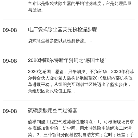
气布比是指袋式除尘器的平均过滤速度，它是处理风量
与滤袋...
09-08
电厂袋式除尘器荧光粉检漏步骤
袋式除尘器参数以及检测步骤。...
09-08
2020利菲尔特新年贺词之“感国土恩”
2020之感国土恩篇：只争朝夕、不负韶华，2020年利菲
尔特合伙人凝心聚力盾构起航回望2019组织内部机构改
革进展平稳，从组织交互到创世区块迈出了坚实步伐，
为组织区块式轮值主席...
09-08
硫磺质酸用空气过滤器
硫磺制酸工程空气过滤器性能特点：1、可根据现场要求
在底部加集尘箱、防尘网、用水冲洗除尘法解决二次污
染。2、三种智能分配器控制自洁方式；定时；压差；手